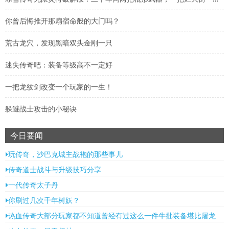
你曾后悔推开那扇宿命般的大门吗？
荒古龙穴，发现黑暗双头金刚一只
迷失传奇吧：装备等级高不一定好
一把龙纹剑改变一个玩家的一生！
躲避战士攻击的小秘诀
今日要闻
玩传奇，沙巴克城主战袍的那些事儿
传奇道士战斗与升级技巧分享
一代传奇太子丹
你刷过几次千年树妖？
热血传奇大部分玩家都不知道曾经有过这么一件牛批装备堪比屠龙