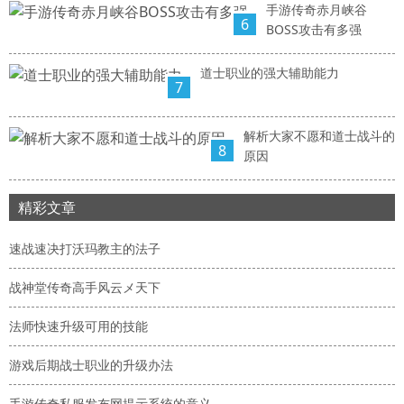
手游传奇赤月峡谷
6
BOSS攻击有多强
道士职业的强大辅助能力
7
解析大家不愿和道士战斗的
8
原因
精彩文章
速战速决打沃玛教主的法子
战神堂传奇高手风云メ天下
法师快速升级可用的技能
游戏后期战士职业的升级办法
手游传奇私服发布网提示系统的意义