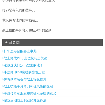
打邪恶毒鼠的那些事儿
我玩传奇法师的幸福经历
战士技能半月弯刀和狂风斩的区别
今日要闻
打邪恶毒鼠的那些事儿
战士野战PK，走位技巧是关键
速战速决打沃玛教主的法子
小法师冲2-8魔杖的惊险历程
传奇勋章装备与战士等级提升
战士技能半月弯刀和狂风斩的区别
手游传奇私服发布网提示系统的意义
游戏后期战士职业的升级办法