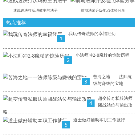
速战速决打沃玛教主的法子
前期法师升级地点体验分享
热点推荐
我玩传奇法师的幸福经历
1
小法师冲2-8魔杖的惊险历程
2
苦海之地——法师练
3
级与赚钱的宝地
超变传奇私服法师
4
团战站位与输出攻
略
道士做好辅助本职工作就行
5