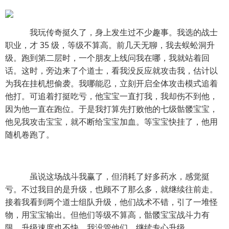
我玩传奇挺久了，身上发生过不少趣事。我选的战士
职业，才 35 级，等级不算高。前几天无聊，我去蜈蚣洞升
级。跑到第二层时，一个朋友上线问我在哪，我就站着回
话。这时，旁边来了个道士，看我没反应就攻击我，估计以
为我在挂机想偷袭。我哪能忍，立刻开启全体攻击模式追着
他打。可追着打挺吃亏，他宝宝一直打我，我却伤不到他，
因为他一直在跑位。于是我打算先打败他的七级骷髅宝宝，
他见我攻击宝宝，就不断给宝宝加血。等宝宝快挂了，他用
随机卷跑了。
虽说这场战斗我赢了，但消耗了好多药水，感觉挺
亏。不过我目的是升级，也顾不了那么多，就继续往前走。
接着我看到两个道士组队升级，他们战术不错，引了一堆怪
物，用宝宝输出。但他们等级不算高，骷髅宝宝战斗力有
限，升级速度也不快。我没管他们，继续专心升级。