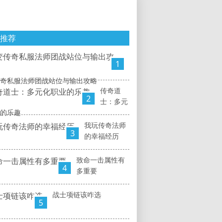
推荐
1
奇私服法师团战站位与输出攻略
传奇道
2
士：多元
的乐趣
我玩传奇法师
3
的幸福经历
致命一击属性有
4
多重要
战士项链该咋选
5