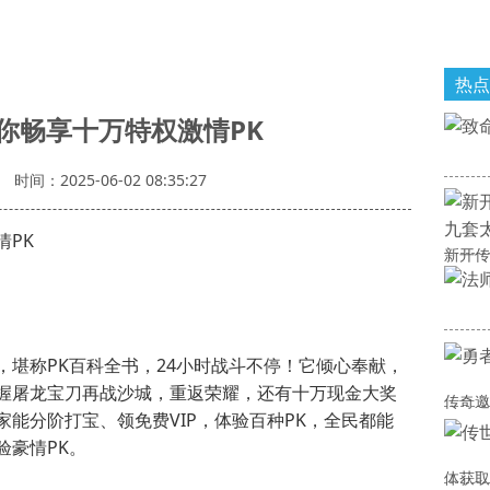
热点
你畅享十万特权激情PK
时间：2025-06-02 08:35:27
PK
新开传
堪称PK百科全书，24小时战斗不停！它倾心奉献，
握屠龙宝刀再战沙城，重返荣耀，还有十万现金大奖
传奇邀
能分阶打宝、领免费VIP，体验百种PK，全民都能
验豪情PK。
体获取