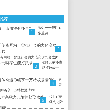
推荐
致命一击属性有
1
多重要
2
奇网站！曾扛行会的大佬高攻九套太帅
法师无瞬移也
3
能打败战士
勇
4
者
你畅享十万特权激情PK
传世sf高
5
级火龙附
攻略