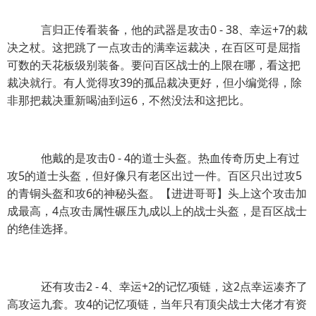
言归正传看装备，他的武器是攻击0 - 38、幸运+7的裁
决之杖。这把跳了一点攻击的满幸运裁决，在百区可是屈指
可数的天花板级别装备。要问百区战士的上限在哪，看这把
裁决就行。有人觉得攻39的孤品裁决更好，但小编觉得，除
非那把裁决重新喝油到运6，不然没法和这把比。
他戴的是攻击0 - 4的道士头盔。热血传奇历史上有过
攻5的道士头盔，但好像只有老区出过一件。百区只出过攻5
的青铜头盔和攻6的神秘头盔。【进进哥哥】头上这个攻击加
成最高，4点攻击属性碾压九成以上的战士头盔，是百区战士
的绝佳选择。
还有攻击2 - 4、幸运+2的记忆项链，这2点幸运凑齐了
高攻运九套。攻4的记忆项链，当年只有顶尖战士大佬才有资