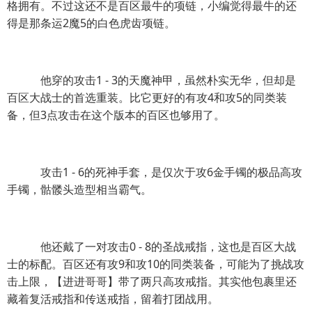
格拥有。不过这还不是百区最牛的项链，小编觉得最牛的还
得是那条运2魔5的白色虎齿项链。
他穿的攻击1 - 3的天魔神甲，虽然朴实无华，但却是
百区大战士的首选重装。比它更好的有攻4和攻5的同类装
备，但3点攻击在这个版本的百区也够用了。
攻击1 - 6的死神手套，是仅次于攻6金手镯的极品高攻
手镯，骷髅头造型相当霸气。
他还戴了一对攻击0 - 8的圣战戒指，这也是百区大战
士的标配。百区还有攻9和攻10的同类装备，可能为了挑战攻
击上限，【进进哥哥】带了两只高攻戒指。其实他包裹里还
藏着复活戒指和传送戒指，留着打团战用。