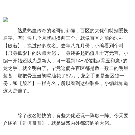
熟悉热血传奇的老哥们都懂，百区的大佬们特别爱换
名字。有时候几个月就能换两三个。就像百区之前的法神
【般若】，换过好多次名。去年八九月份，小编看到个叫
【只身孤影】的法师大佬，一身装备起码值几十万元宝。小
编一开始还以为是新人，可一看到14+7的跳点骨玉和魔7的
龙之手，就全明白了。毕竟这俩在百区都是数一数二的明星
装备，那把骨玉当初喝油花了87万，龙之手更是全区独一
份，和【般若】一样有名，所以看到这些装备，小编就知道
这人是谁了。
除了改名勤快的，有些大佬还玩一阵歇一阵。今天要
介绍的【进进哥哥】，就是游戏内外都潇洒的大佬。